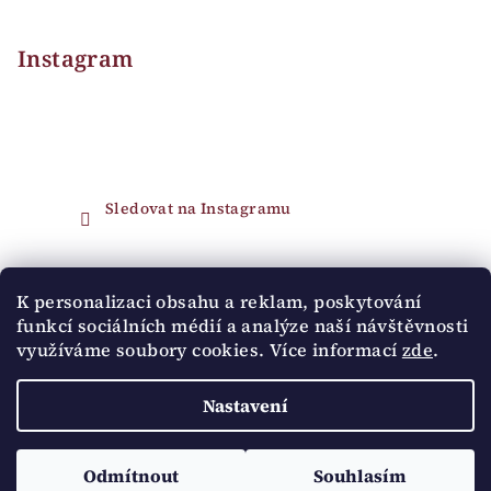
Instagram
Sledovat na Instagramu
Přijímáme online platby
K personalizaci obsahu a reklam, poskytování
funkcí sociálních médií a analýze naší návštěvnosti
využíváme soubory cookies. Více informací
zde
.
Nastavení
Copyright 2026
Pipa Ateliér
. Všechna práva vyhrazena.
Upravit nastavení cookies
Odmítnout
Souhlasím