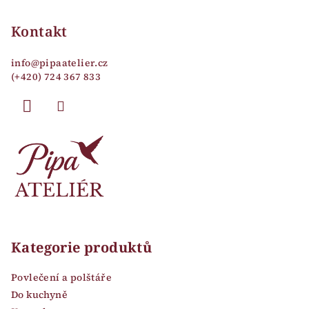
á
p
Kontakt
a
info
@
pipaatelier.cz
t
(+420) 724 367 833
í
Kategorie produktů
Povlečení a polštáře
Do kuchyně