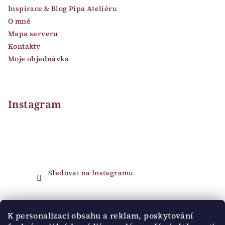
Inspirace & Blog Pipa Ateliéru
O mně
Mapa serveru
Kontakty
Moje objednávka
Instagram
Sledovat na Instagramu
Přijímáme online platby
K personalizaci obsahu a reklam, poskytování