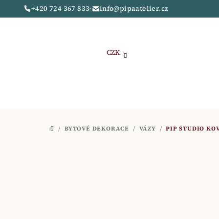
Přejít
+420 724 367 833
•
info@pipaatelier.cz
na
obsah
CZK
/
BYTOVÉ DEKORACE
/
VÁZY
/
PIP STUDIO KO
DOMŮ