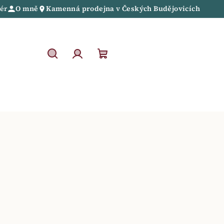
iér
O mně
Kamenná prodejna
v
Českých Budějovicích
Hledat
Přihlášení
Nákupní
košík