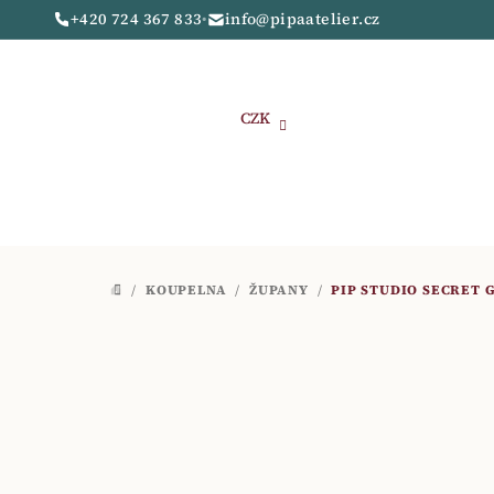
Přejít
+420 724 367 833
•
info@pipaatelier.cz
na
obsah
CZK
/
KOUPELNA
/
ŽUPANY
/
PIP STUDIO SECRET 
DOMŮ