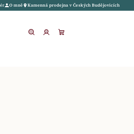
iér
O mně
Kamenná prodejna
v
Českých Budějovicích
Hledat
Přihlášení
Nákupní
košík