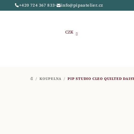
Přejít
+420 724 367 833
•
info@pipaatelier.cz
na
obsah
CZK
/
KOUPELNA
/
PIP STUDIO CLEO QUILTED DAI
DOMŮ