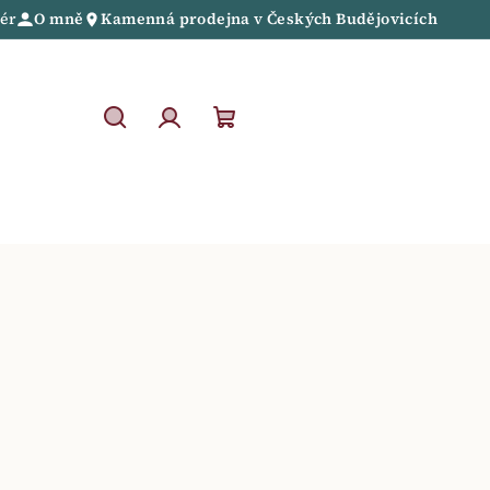
iér
O mně
Kamenná prodejna
v
Českých Budějovicích
Hledat
Přihlášení
Nákupní
košík