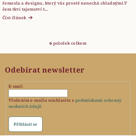
řemesla a designu, který vás prostě nenechá chladnými.V
čem tkví tajemství t...
Číst článek
6
položek celkem
O
v
l
á
Odebírat newsletter
d
a
E-mail
c
í
Vložením e-mailu souhlasíte s
podmínkami ochrany
p
osobních údajů
r
v
k
Přihlásit se
y