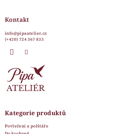
v
Z
ý
á
p
p
Kontakt
i
a
s
info
@
pipaatelier.cz
u
t
(+420) 724 367 833
í
Kategorie produktů
Povlečení a polštáře
Do kuchyně