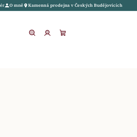
iér
O mně
Kamenná prodejna
v
Českých Budějovicích
Hledat
Přihlášení
Nákupní
košík