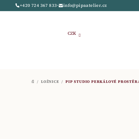
Přejít
+420 724 367 833
•
info@pipaatelier.cz
na
obsah
CZK
/
LOŽNICE
/
PIP STUDIO PERKÁLOVÉ PROSTĚRA
DOMŮ