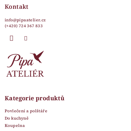
p
Kontakt
a
info
@
pipaatelier.cz
t
(+420) 724 367 833
í
Kategorie produktů
Povlečení a polštáře
Do kuchyně
Koupelna