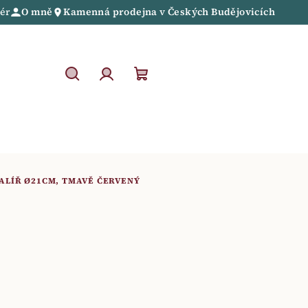
iér
O mně
Kamenná prodejna
v
Českých Budějovicích
Hledat
Přihlášení
Nákupní
košík
TALÍŘ Ø21CM, TMAVĚ ČERVENÝ