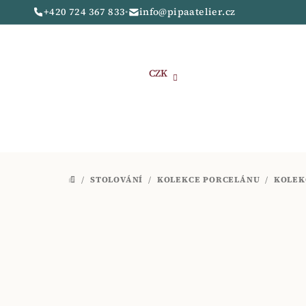
Přejít
+420 724 367 833
•
info@pipaatelier.cz
na
obsah
CZK
/
STOLOVÁNÍ
/
KOLEKCE PORCELÁNU
/
KOLEK
DOMŮ