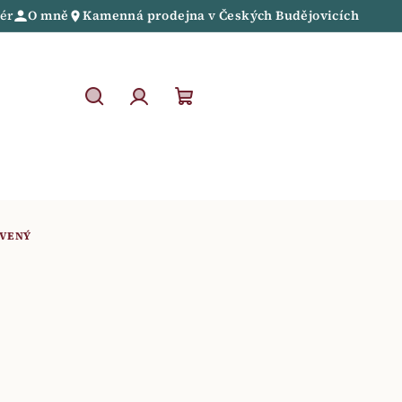
iér
O mně
Kamenná prodejna
v
Českých Budějovicích
Hledat
Přihlášení
Nákupní
košík
RVENÝ