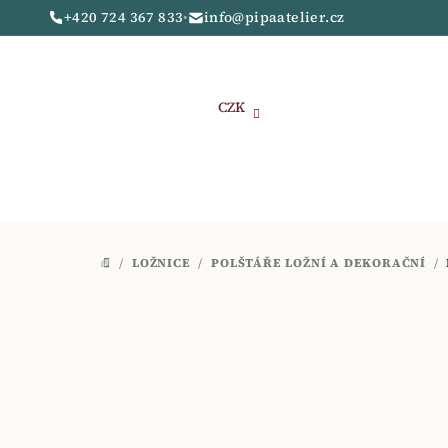
Přejít
+420 724 367 833
•
info@pipaatelier.cz
na
obsah
CZK
/
LOŽNICE
/
POLŠTÁŘE LOŽNÍ A DEKORAČNÍ
/
DOMŮ