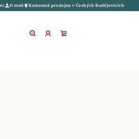
iér
O mně
Kamenná prodejna
v
Českých Budějovicích
Hledat
Přihlášení
Nákupní
košík