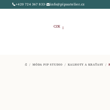
Přejít
+420 724 367 833
•
info@pipaatelier.cz
na
obsah
CZK
/
MÓDA PIP STUDIO
/
KALHOTY A KRAŤASY
/
DOMŮ