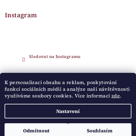
Instagram
Sledovat na Instagramu
Přijímáme online platby
K personalizaci obsahu a reklam, poskytování
funkcí sociálních médií a analýze naší návštěvnosti
využíváme soubory cookies. Více informací
zde
.
Nastavení
Copyright 2026
Pipa Ateliér
. Všechna práva vyhrazena.
Upravit nastavení cookies
Odmítnout
Souhlasím