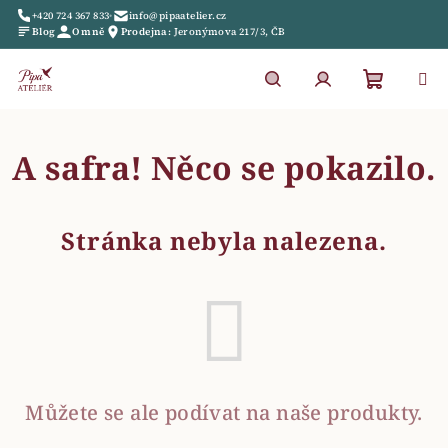
Přejít
+420 724 367 833
•
info@pipaatelier.cz
na
Blog
O mně
Prodejna:
Jeronýmova 217/3, ČB
obsah
Nákupn
Hledat
Přihlášení
A safra! Něco se pokazilo.
košík
Stránka nebyla nalezena.
Můžete se ale podívat na naše produkty.