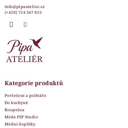
a
info
@
pipaatelier.cz
t
(+420) 724 367 833
í
Kategorie produktů
Povlečení a polštáře
Do kuchyně
Koupelna
Móda PIP Studio
Módní doplňky